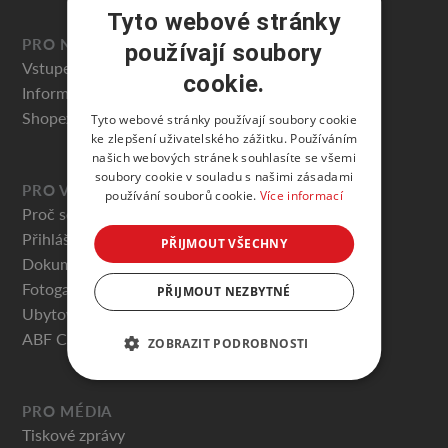
Tyto webové stránky
PRO NÁVŠTĚVNÍKY
používají soubory
Vstupenky
cookie.
Informace pro návštěvníky
Shopex.cz
Tyto webové stránky používají soubory cookie
ke zlepšení uživatelského zážitku. Používáním
našich webových stránek souhlasíte se všemi
soubory cookie v souladu s našimi zásadami
PRO VYSTAVOVATELE
používání souborů cookie.
Více informací
Proč se zúčastnit
Přihláška k účasti
PŘIJMOUT VŠECHNY
Dokumenty ke stažení
Fotogalerie
PŘIJMOUT NEZBYTNÉ
Ubytování
ABF Catering
ZOBRAZIT PODROBNOSTI
PRO MÉDIA
Tiskové zprávy