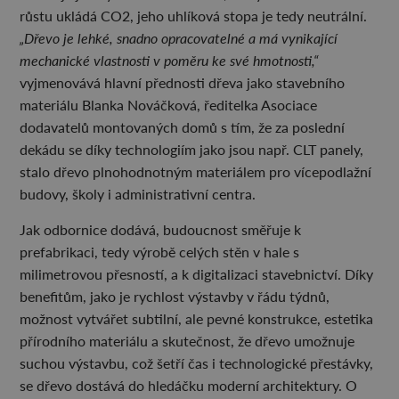
růstu ukládá CO2, jeho uhlíková stopa je tedy neutrální.
„Dřevo je lehké, snadno opracovatelné a má vynikající
mechanické vlastnosti v poměru ke své hmotnosti,“
vyjmenovává hlavní přednosti dřeva jako stavebního
materiálu Blanka Nováčková, ředitelka Asociace
dodavatelů montovaných domů s tím, že za poslední
dekádu se díky technologiím jako jsou např. CLT panely,
stalo dřevo plnohodnotným materiálem pro vícepodlažní
budovy, školy i administrativní centra.
Jak odbornice dodává, budoucnost směřuje k
prefabrikaci, tedy výrobě celých stěn v hale s
milimetrovou přesností, a k digitalizaci stavebnictví. Díky
benefitům, jako je rychlost výstavby v řádu týdnů,
možnost vytvářet subtilní, ale pevné konstrukce, estetika
přírodního materiálu a skutečnost, že dřevo umožnuje
suchou výstavbu, což šetří čas i technologické přestávky,
se dřevo dostává do hledáčku moderní architektury. O