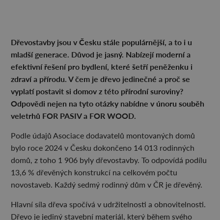
Dřevostavby jsou v Česku stále populárnější, a to i u
mladší generace. Důvod je jasný. Nabízejí moderní a
efektivní řešení pro bydlení, které šetří peněženku i
zdraví a přírodu. V čem je dřevo jedinečné a proč se
vyplatí postavit si domov z této přírodní suroviny?
Odpovědi nejen na tyto otázky nabídne v únoru souběh
veletrhů FOR PASIV a FOR WOOD.
Podle údajů Asociace dodavatelů montovaných domů
bylo roce 2024 v Česku dokončeno 14 013 rodinných
domů, z toho 1 906 byly dřevostavby. To odpovídá podílu
13,6 % dřevěných konstrukcí na celkovém počtu
novostaveb. Každý sedmý rodinný dům v ČR je dřevěný.
Hlavní síla dřeva spočívá v udržitelnosti a obnovitelnosti.
Dřevo je jediný stavební materiál, který během svého