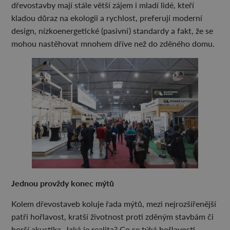
dřevostavby mají stále větší zájem i mladí lidé, kteří
kladou důraz na ekologii a rychlost, preferují moderní
design, nízkoenergetické (pasivní) standardy a fakt, že se
mohou nastěhovat mnohem dříve než do zděného domu.
Jednou provždy konec mýtů
Kolem dřevostaveb koluje řada mýtů, mezi nejrozšířenější
patří hořlavost, kratší životnost proti zděným stavbám či
horší akustika. Jaká je realita? Co se týká hořlavosti,