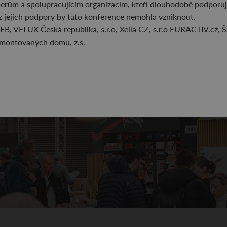
rům a spolupracujícím organizacím, kteří dlouhodobě podporují
z jejich podpory by tato konference nemohla vzniknout.
B, VELUX Česká republika, s.r.o, Xella CZ, s.r.o EURACTIV.cz, 
 montovaných domů, z.s.