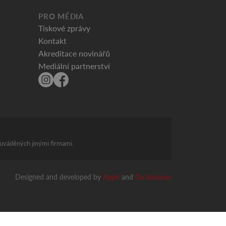
PRO MÉDIA
Tiskové zprávy
Kontakt
Akreditace novinářů
Mediální partnerství
 uváděných jinými firmami.
Designed and developed by
Appli
and
Go bananas