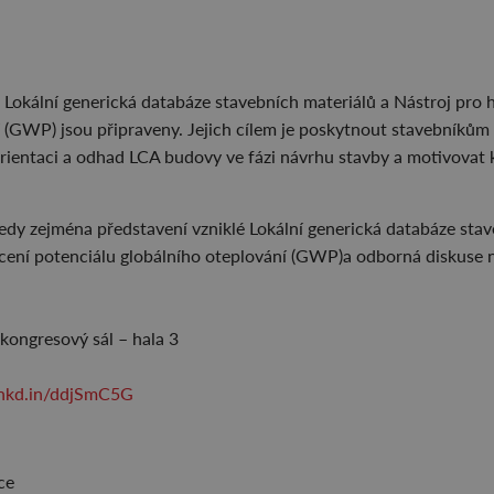
e Lokální generická databáze stavebních materiálů a Nástroj pro
í (GWP) jsou připraveny. Jejich cílem je poskytnout stavebníkům
orientaci a odhad LCA budovy ve fázi návrhu stavby a motivovat
edy zejména představení vzniklé Lokální generická databáze sta
cení potenciálu globálního oteplování (GWP)a odborná diskuse 
ongresový sál – hala 3
/lnkd.in/ddjSmC5G
ce