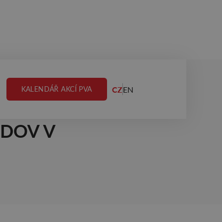
CZ
EN
KALENDÁŘ AKCÍ PVA
UDOV V