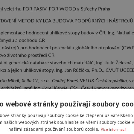
ení veletrhu FOR PASIV, FOR WOOD a Střechy Praha
EDSTAVENÍ METODIKY LCA BUDOV A PODPŮRNÝCH NÁSTROJŮ
mplementace hodnocení uhlíkové stopy budov v ČR, Ing. Nathali
růmyslu a obchodu ČR
 nástrojů pro hodnocení potenciálu globálního oteplování (GWP),
stvo životního prostředí ČR
ální generická databáze stavebních materiálů, Ing. Julie Želez
kcí a jejich uhlíkové stopy, Ing. Jan Růžička, Ph.D., ČVUT UCE
tin Mihál, Xella CZ, s.r.o., Ondřej Boreš, VELUX Česká republika, s.r.o
rchitektů, prof. Ing. Karel Kabele, CSc., Česká komora autorizovan
ýstavbě
o webové stránky používají soubory coo
 Break & Networking
bové stránky používají soubory cookie ke zlepšení uživatelského 
TODIKA HODNOCENÍ LCA BUDOV A KALKULAČNÍ NÁSTROJ P
m našich webových stránek souhlasíte se všemi soubory cookie v
OV
našimi zásadami používání souborů cookie.
Více informací