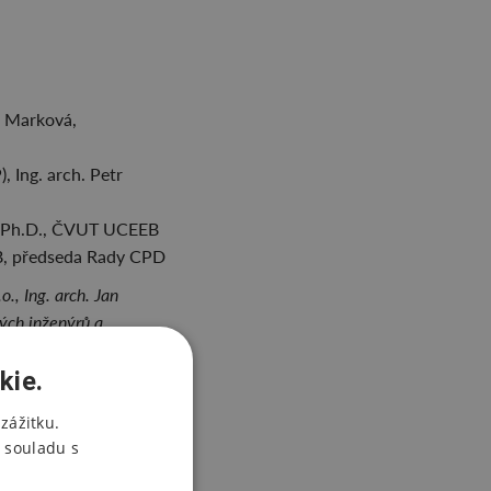
e Marková,
 Ing. arch. Petr
ná, Ph.D., ČVUT UCEEB
EB, předseda Rady CPD
., Ing. arch. Jan
ých inženýrů a
kie.
zážitku.
RO ZJEDNODUŠENÝ
 souladu s