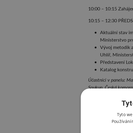
10:00 – 10:15 Zaháj
10:15 – 12:30 PŘ
Aktuální stav i
Ministerstvo p
Vývoj metodik a
Uhlíř, Minister
Představení Lok
Katalog konstru
Účastníci v panelu: Mar
Soukup, Česká komora a
techniků činných ve v
Tyt
12:30 – 13:15 Coffee
Tyto we
13:15 – 14:30 ME
Používání
VÝPOČET LCA BUD