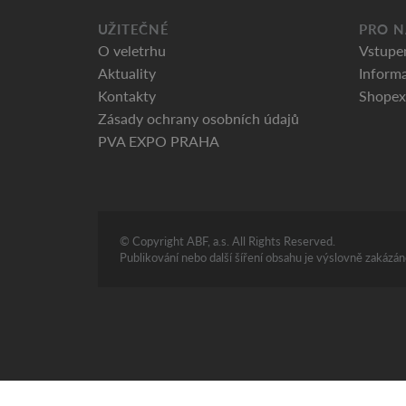
UŽITEČNÉ
PRO N
O veletrhu
Vstupe
Aktuality
Informa
Kontakty
Shopex
Zásady ochrany osobních údajů
PVA EXPO PRAHA
© Copyright ABF, a.s. All Rights Reserved.
Publikování nebo další šíření obsahu je výslovně zakáz