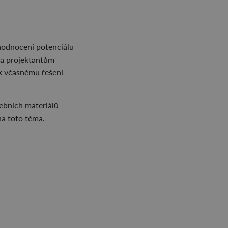
 hodnocení potenciálu
 a projektantům
 k včasnému řešení
vebních materiálů
na toto téma.