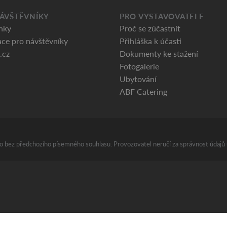
ÁVŠTĚVNÍKY
PRO VYSTAVOVATELE
nky
Proč se zúčastnit
ce pro návštěvníky
Přihláška k účasti
.cz
Dokumenty ke stažení
Fotogalerie
Ubytování
ABF Catering
áno bez předchozího písemného souhlasu. Provozovatel neručí za správnost údajů