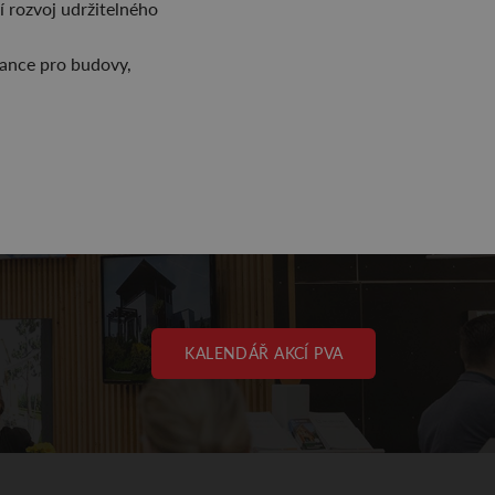
 rozvoj udržitelného
Šance pro budovy,
KALENDÁŘ AKCÍ PVA