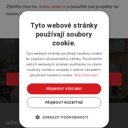
Zjistěte více na
www.smar.cz
a posuňte své projekty na
novou úroveň!
Tyto webové stránky
používají soubory
cookie.
Tyto webové stránky používají soubory cookie
ke zlepšení uživatelského zážitku. Používáním
našich webových stránek souhlasíte se všemi
soubory cookie v souladu s našimi zásadami
používání souborů cookie.
Více informací
KALENDÁŘ AKCÍ PVA
PŘIJMOUT VŠECHNY
PŘIJMOUT NEZBYTNÉ
ZOBRAZIT PODROBNOSTI
UŽITEČNÉ