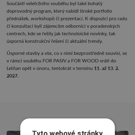
Součástí veletržního souběhu byl také bohatý
doprovodný program, který nabídl široké portfolio
přednášek, workshopů či prezentací. K dispozici pro radu
či konzultaci byli zájemcům odborníci v poradenských
centrech, kde se řešily jak technoloické novinky, tak
úsporná konstrukční řešení či aktuální trendy.
Úsporné stavby a vše, co s nimi bezprostředně souvisí, se
v rámci souběhu FOR PASIV a FOR WOOD vrátí do
11. až 13. 2.
Letňan opět v únoru, tentokrát v termínu
2027.
Tyto webové stránky