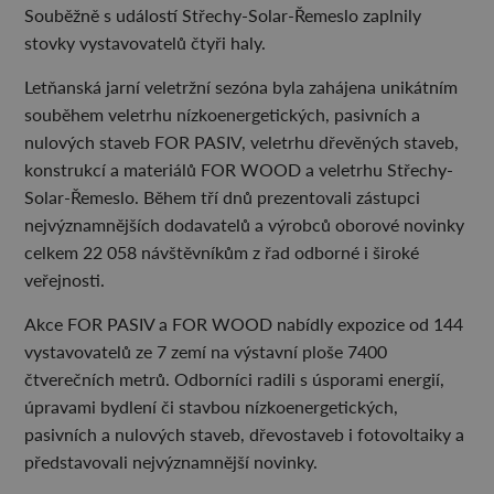
Souběžně s událostí Střechy-Solar-Řemeslo zaplnily
stovky vystavovatelů čtyři haly.
Letňanská jarní veletržní sezóna byla zahájena unikátním
souběhem veletrhu nízkoenergetických, pasivních a
nulových staveb FOR PASIV, veletrhu dřevěných staveb,
konstrukcí a materiálů FOR WOOD a veletrhu Střechy-
Solar-Řemeslo. Během tří dnů prezentovali zástupci
nejvýznamnějších dodavatelů a výrobců oborové novinky
celkem 22 058 návštěvníkům z řad odborné i široké
veřejnosti.
Akce FOR PASIV a FOR WOOD nabídly expozice od 144
vystavovatelů ze 7 zemí na výstavní ploše 7400
čtverečních metrů. Odborníci radili s úsporami energií,
úpravami bydlení či stavbou nízkoenergetických,
pasivních a nulových staveb, dřevostaveb i fotovoltaiky a
představovali nejvýznamnější novinky.