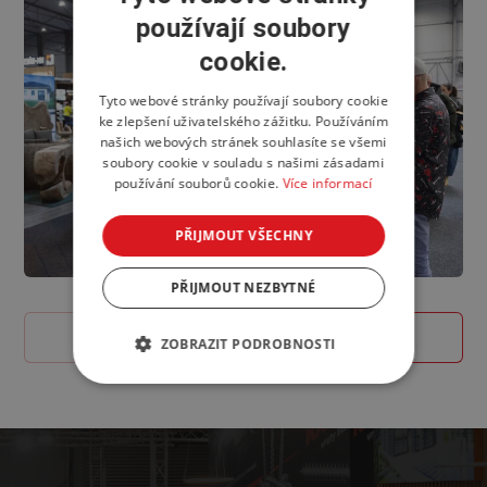
používají soubory
cookie.
Tyto webové stránky používají soubory cookie
ke zlepšení uživatelského zážitku. Používáním
našich webových stránek souhlasíte se všemi
soubory cookie v souladu s našimi zásadami
používání souborů cookie.
Více informací
PŘIJMOUT VŠECHNY
PŘIJMOUT NEZBYTNÉ
ZOBRAZIT PODROBNOSTI