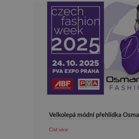
Velkolepá módní přehlídka Osman
Číst více