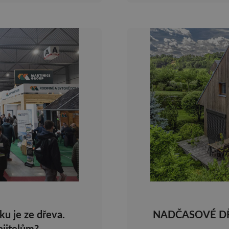
u je ze dřeva.
NADČASOVÉ D
ajitelům?