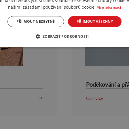
m našich webových stránek souhlasíte se všemi soubory cookie v
našimi zásadami používání souborů cookie.
Více informací
PŘIJMOUT NEZBYTNÉ
PŘIJMOUT VŠECHNY
ZOBRAZIT PODROBNOSTI
Poděkování a přá
Číst více