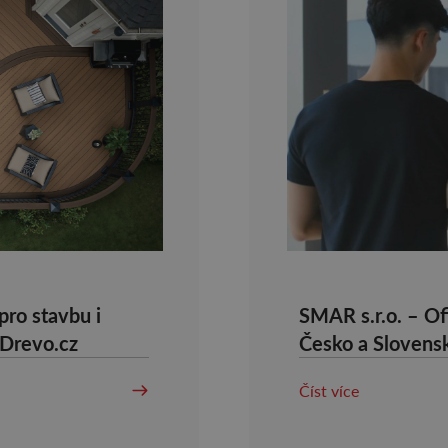
pro stavbu i
SMAR s.r.o. – Ofi
-Drevo.cz
Česko a Slovens
Číst více