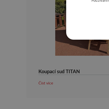
Používání
Koupací sud TITAN
Číst více