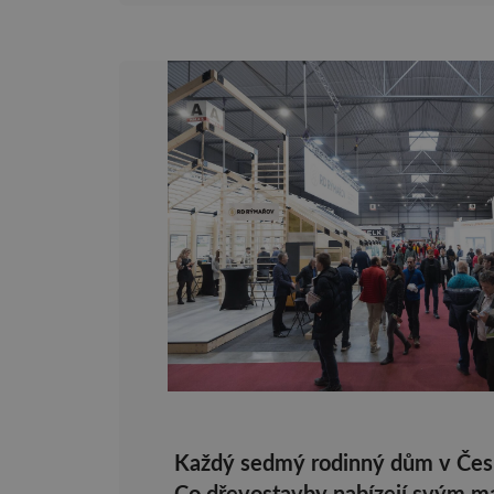
Každý sedmý rodinný dům v Česk
Co dřevostavby nabízejí svým m