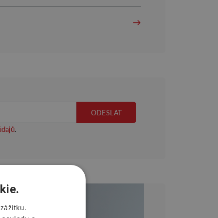
údajů
.
kie.
zážitku.