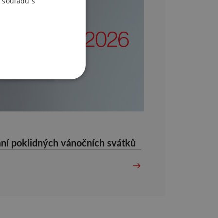
 souladu s
ní poklidných vánočních svátků