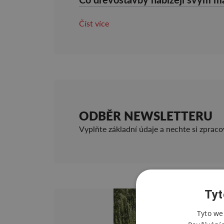
Číst více
ODBĚR NEWSLETTERU
Vyplňte základní údaje a nechte si zprac
Tyt
Tyto we